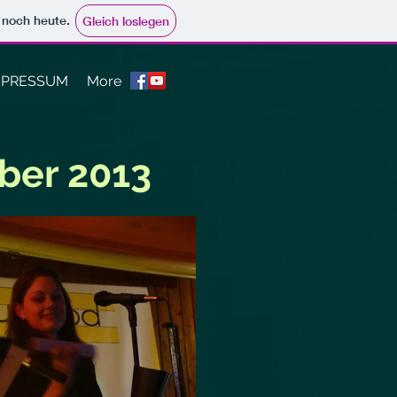
e noch heute.
Gleich loslegen
MPRESSUM
More
ober 2013